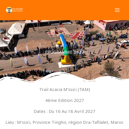
Aller
au
contenu
PROGRAMME 2027
Trail Acacia M’ssici (TAM)
4ème Edition 2027
Dates : Du 16 Au 18 Avril 2027
Lieu : M’ssici, Province Tinghir, région Dra-Tafilalet, Maroc