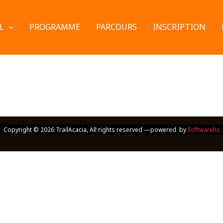
L
PROGRAMME
PARCOURS
INSCRIPTION
Copyright © 2026 TrailAcacia, All rights reserved —powered by
Softwarehs